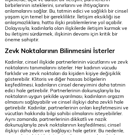
birbirlerinin isteklerini, sınırlarını ve ihtiyaçlarını
anlamalarını sağlar. Bu, tatmin edici ve sağlıklı bir cinsel
yaşam için temel bir gerekliliktir. İletişim eksikliği ise
anlaşmazlıklara, hatta ilişki problemlerine yol açabilir.
Dolayısıyla, kadınlarla olan ilişkilerde iletişim kurmak ve
bu iletişimi sürdürmek, ilişkinin devamı için kritik bir
öneme sahiptir.
Zevk Noktalarının Bilinmesini İsterler
Kadınlar, cinsel ilişkide partnerlerinin vücutlarını ve zevk
noktalarını tanımalarını isterler. Her kadının vücudu
farklıdır ve zevk noktaları da kişiden kişiye değişiklik
gösterebilir. Klitoris ve diğer hassas bölgelerin
keşfedilmesi, kadınların cinsel deneyimini daha tatmin
edici hale getirebilir. Partnerlerinin dokunuşlarıyla bu
noktaların uygun şekilde uyarılması, kadınların orgazm
olmasını sağlayabilir ve cinsel ilişkiyi daha zevkli hale
getirebilir. Kadınlar, partnerlerinin onları keşfetmesini ve
vücutları hakkında bilgi sahibi olmalarını isteyebilirler.
Aynı zamanda, partnerlerinin dikkatli ve nazik
dokunuşlarıyla zevk noktalarının keşfedilmesi, cinsel
ilişkiyi daha derin ve bağlayıcı hale getirir. Bu nedenle,