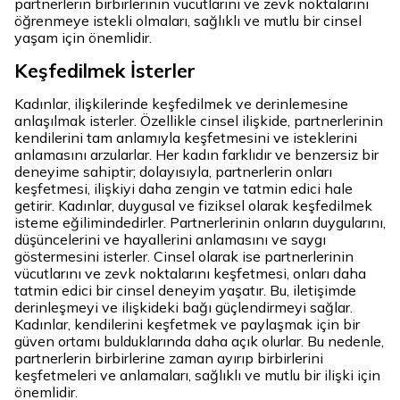
partnerlerin birbirlerinin vücutlarını ve zevk noktalarını
öğrenmeye istekli olmaları, sağlıklı ve mutlu bir cinsel
yaşam için önemlidir.
Keşfedilmek İsterler
Kadınlar, ilişkilerinde keşfedilmek ve derinlemesine
anlaşılmak isterler. Özellikle cinsel ilişkide, partnerlerinin
kendilerini tam anlamıyla keşfetmesini ve isteklerini
anlamasını arzularlar. Her kadın farklıdır ve benzersiz bir
deneyime sahiptir; dolayısıyla, partnerlerin onları
keşfetmesi, ilişkiyi daha zengin ve tatmin edici hale
getirir. Kadınlar, duygusal ve fiziksel olarak keşfedilmek
isteme eğilimindedirler. Partnerlerinin onların duygularını,
düşüncelerini ve hayallerini anlamasını ve saygı
göstermesini isterler. Cinsel olarak ise partnerlerinin
vücutlarını ve zevk noktalarını keşfetmesi, onları daha
tatmin edici bir cinsel deneyim yaşatır. Bu, iletişimde
derinleşmeyi ve ilişkideki bağı güçlendirmeyi sağlar.
Kadınlar, kendilerini keşfetmek ve paylaşmak için bir
güven ortamı bulduklarında daha açık olurlar. Bu nedenle,
partnerlerin birbirlerine zaman ayırıp birbirlerini
keşfetmeleri ve anlamaları, sağlıklı ve mutlu bir ilişki için
önemlidir.