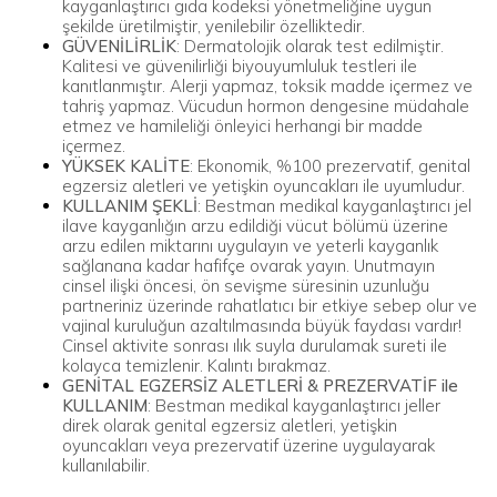
kayganlaştırıcı gıda kodeksi yönetmeliğine uygun
şekilde üretilmiştir, yenilebilir özelliktedir.
GÜVENİLİRLİK
: Dermatolojik olarak test edilmiştir.
Kalitesi ve güvenilirliği biyouyumluluk testleri ile
kanıtlanmıştır. Alerji yapmaz, toksik madde içermez ve
tahriş yapmaz. Vücudun hormon dengesine müdahale
etmez ve hamileliği önleyici herhangi bir madde
içermez.
YÜKSEK KALİTE
: Ekonomik, %100 prezervatif, genital
egzersiz aletleri ve yetişkin oyuncakları ile uyumludur.
KULLANIM ŞEKLİ
: Bestman medikal kayganlaştırıcı jel
ilave kayganlığın arzu edildiği vücut bölümü üzerine
arzu edilen miktarını uygulayın ve yeterli kayganlık
sağlanana kadar hafifçe ovarak yayın. Unutmayın
cinsel ilişki öncesi, ön sevişme süresinin uzunluğu
partneriniz üzerinde rahatlatıcı bir etkiye sebep olur ve
vajinal kuruluğun azaltılmasında büyük faydası vardır!
Cinsel aktivite sonrası ılık suyla durulamak sureti ile
kolayca temizlenir. Kalıntı bırakmaz.
GENİTAL EGZERSİZ ALETLERİ & PREZERVATİF ile
KULLANIM
: Bestman medikal kayganlaştırıcı jeller
direk olarak genital egzersiz aletleri, yetişkin
oyuncakları veya prezervatif üzerine uygulayarak
kullanılabilir.