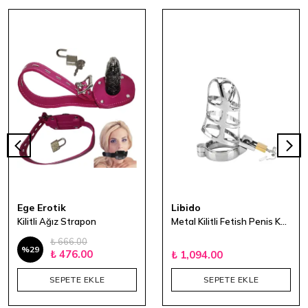
Ege Erotik
Libido
Kilitli Ağız Strapon
Metal Kilitli Fetish Penis Kafesi
₺ 666.00
%
29
₺ 476.00
₺ 1,094.00
SEPETE EKLE
SEPETE EKLE