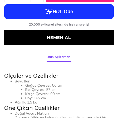
HEMEN AL
Ürün Açıklaması
Ölçüler ve Özellikler
Boyutlar:
Göğüs Çevresi:
86 cm
Bel Çevresi:
57 cm
Kalça Çevresi:
90 cm
Boy:
165 cm
Ağırlık:
1,9 kg
Öne Çıkan Özellikler
Doğal Vücut Hatları:
Dolgun göğüs ve kalça ölçüleri, estetik ve gerçekçi bir