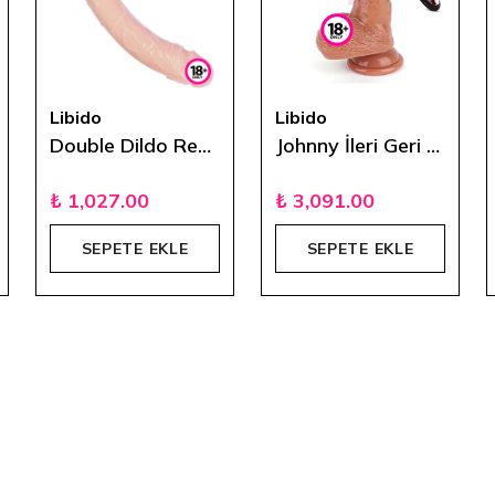
Libido
Libido
Double Dildo Realistik Çift Başlı 37,5 cm
Johnny İleri Geri Hareketli Uzaktan Kumandalı Titreşimli Vibratör 21 cm
₺ 1,027.00
₺ 3,091.00
SEPETE EKLE
SEPETE EKLE