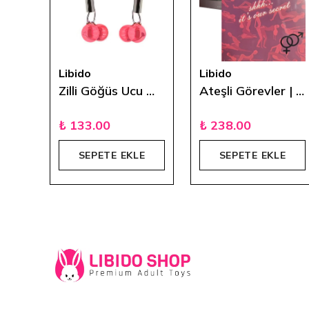
Libido
Libido
Passion Pump Şarjlı Otomatik 3 Hız Modlu Penis Pompası
Zilli Göğüs Ucu Mandalı
Ateşli Görevler | Kazı Kazan Yetişkin Oyun Kartı
₺ 133.00
₺ 238.00
E
SEPETE EKLE
SEPETE EKLE