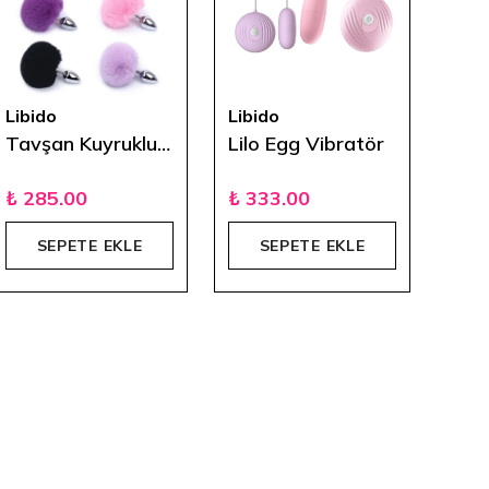
Libido
Libido
Libi
Tavşan Kuyruklu Ponpon Metal Plug
Lilo Egg Vibratör
₺ 285.00
₺ 333.00
₺ 3
SEPETE EKLE
SEPETE EKLE