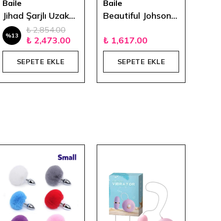
Baile
Baile
Libi
Jihad Şarjlı Uzaktan Kumandalı Oynar Başlı Vibratör 25 cm
Beautiful Johson 9.2 İnç Love Clone Vibratör
₺ 2,854.00
%
13
₺ 2,473.00
₺ 1,617.00
₺ 1
SEPETE EKLE
SEPETE EKLE