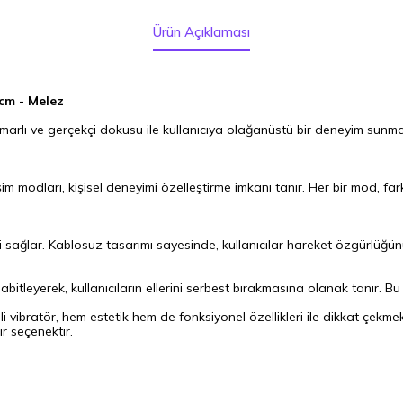
Ürün Açıklaması
 cm - Melez
marlı ve gerçekçi dokusu ile kullanıcıya olağanüstü bir deneyim sunmak
eşim modları, kişisel deneyimi özelleştirme imkanı tanır. Her bir mod, fa
i sağlar. Kablosuz tasarımı sayesinde, kullanıcılar hareket özgürlüğünün
bitleyerek, kullanıcıların ellerini serbest bırakmasına olanak tanır. Bu
li vibratör, hem estetik hem de fonksiyonel özellikleri ile dikkat çekmek
ir seçenektir.