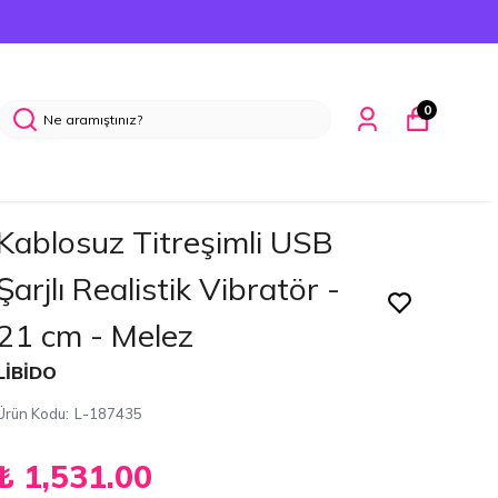
0
Kablosuz Titreşimli USB
Şarjlı Realistik Vibratör -
21 cm - Melez
LİBİDO
Ürün Kodu
:
L-187435
₺ 1,531.00