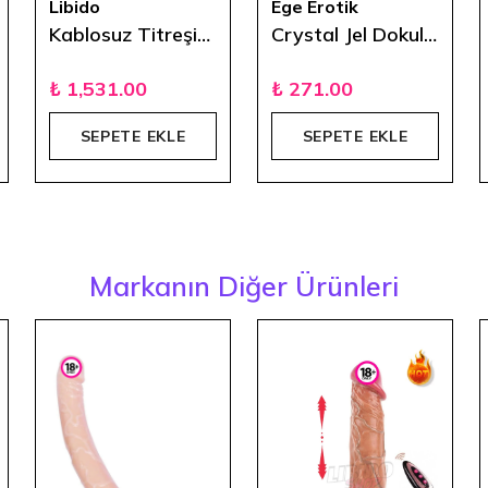
Libido
Ege Erotik
Kablosuz Titreşimli USB Şarjlı Realistik Vibratör - 21 cm - Ten Rengi
Crystal Jel Dokulu Vibratör 17 cm - Kırmızı
₺ 1,531.00
₺ 271.00
SEPETE EKLE
SEPETE EKLE
Markanın Diğer Ürünleri