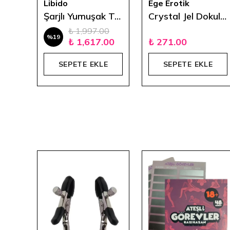
Libido
Ege Erotik
Yumuşak Jel Vibratör 20.5 cm
Şarjlı Yumuşak Ten Dokulu Vibratör 19 cm
Crystal Jel Dokulu Vibratör 17 cm - Mor
₺ 1,997.00
%
19
0
₺ 1,617.00
₺ 271.00
E
SEPETE EKLE
SEPETE EKLE