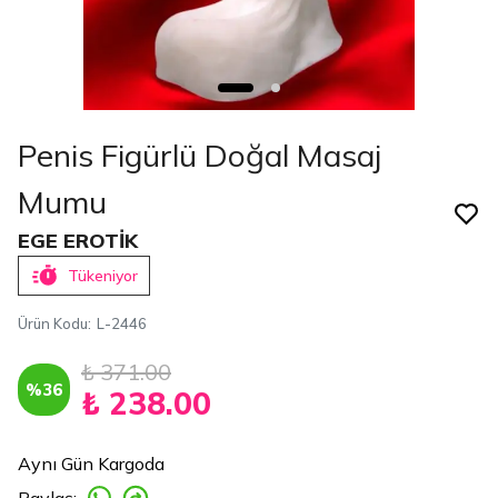
Penis Figürlü Doğal Masaj
Mumu
EGE EROTİK
Tükeniyor
Ürün Kodu
:
L-2446
₺ 371.00
%
36
₺ 238.00
Aynı Gün Kargoda
Paylaş
: