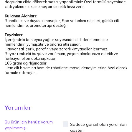
doğrudan cilde dökerek masaj yapabilirsiniz.Özel formülü sayesinde
cildi yakmaz, aksine hoş bir sıcaklık hissi verir.
Kullanım Alanları:
Rahatlatıcı ve duyusal masajlar, Spa ve bakım rutinleri, günlük cilt
nemlendirme, aromaterapi desteği
Faydaları:
İçeriğindeki besleyici yağlar sayesinde cildi derinlemesine
nemlendirir, yumuşatır ve onarıcı etki sunar.
Hayvansal içerik, parafin veya zararlı kimyasallar içermez.
Beyaz renkteki bu şık ve zarif mum, yaşam alanlarınıza estetik ve
fonksiyonel bir dokunuş katar.
165 gram ağırlığındadır.
Hem cilt bakımına hem de rahatlatıcı masaj deneyimlerine özel olarak
formüle edilmiştir.
Yorumlar
Bu ürün için henüz yorum
Sadece görsel olan yorumları
yapılmamış.
göster