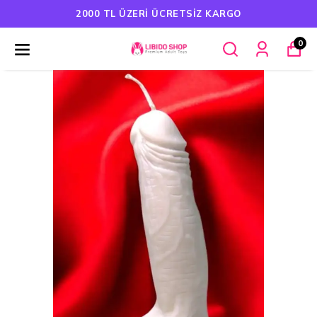
TL ÜZERI ÜCRETSIZ KARGO
HAVALE
0