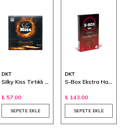
DKT
DKT
DKT
Silky Kiss Tırtıklı 4'lü Prezervatif
S-Box Ekstra Haz Tırtıklı 12'li
₺ 57.00
₺ 143.00
₺ 5
SEPETE EKLE
SEPETE EKLE