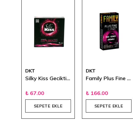
DKT
DKT
S-Box Ekstra İnce 12'li
Silky Kiss Geciktiricili 4'lü Prezervatif
Family Plus Fine İnce Renkli Ve Aromalı Prezervatif
₺ 67.00
₺ 166.00
E
SEPETE EKLE
SEPETE EKLE