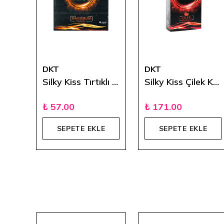
DKT
DKT
Silky Kiss Geciktiricili 4'lü Prezervatif
Silky Kiss Tırtıklı 4'lü Prezervatif
Silky Kiss Çilek Kokulu 12'li Prezervatif
₺ 57.00
₺ 171.00
E
SEPETE EKLE
SEPETE EKLE