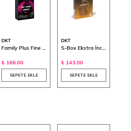
DKT
DKT
DKT
Family Plus Fine İnce Renkli Ve Aromalı Prezervatif
S-Box Ekstra İnce 12'li
₺ 166.00
₺ 143.00
₺ 1
SEPETE EKLE
SEPETE EKLE