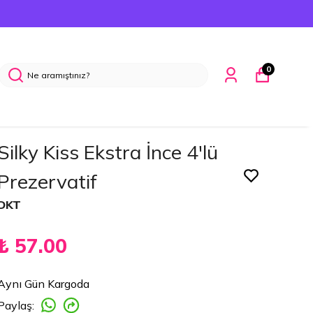
0
Silky Kiss Ekstra İnce 4'lü
Prezervatif
DKT
₺ 57.00
Aynı Gün Kargoda
Paylaş
: