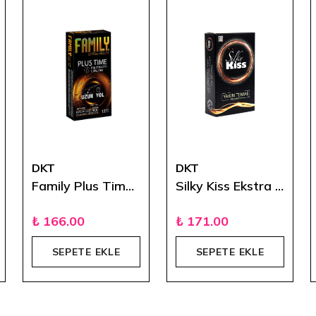
DKT
DKT
Family Plus Time Uzun Yol Aloe Vera’lı Prezervatif
Silky Kiss Ekstra İnce 12'li Prezervatif
₺ 166.00
₺ 171.00
SEPETE EKLE
SEPETE EKLE