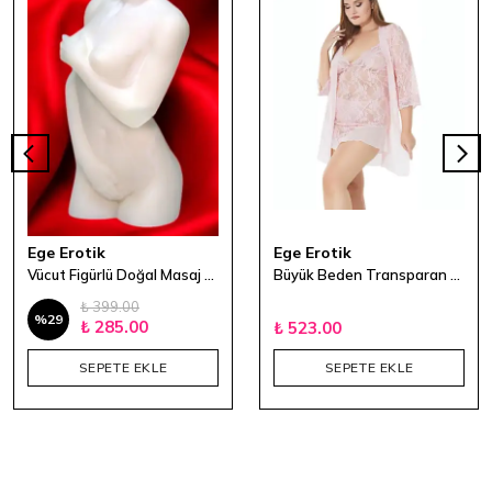
Ege Erotik
Ege Erotik
Vücut Figürlü Doğal Masaj Mumu
Büyük Beden Transparan 3'lü Gecelik Takım - Pudra
₺ 399.00
%
29
₺ 285.00
₺ 523.00
SEPETE EKLE
SEPETE EKLE