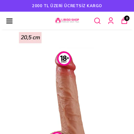
TSIZ KARGO
HAVALE ÖDEMELERIND
0