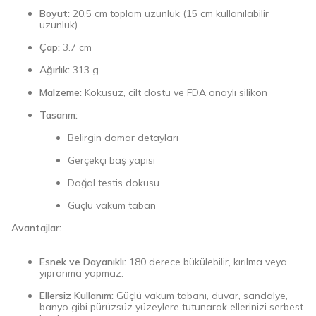
Boyut:
20.5 cm toplam uzunluk (15 cm kullanılabilir
uzunluk)
Çap:
3.7 cm
Ağırlık:
313 g
Malzeme:
Kokusuz, cilt dostu ve FDA onaylı silikon
Tasarım:
Belirgin damar detayları
Gerçekçi baş yapısı
Doğal testis dokusu
Güçlü vakum taban
Avantajlar:
Esnek ve Dayanıklı:
180 derece bükülebilir, kırılma veya
yıpranma yapmaz.
Ellersiz Kullanım:
Güçlü vakum tabanı, duvar, sandalye,
banyo gibi pürüzsüz yüzeylere tutunarak ellerinizi serbest