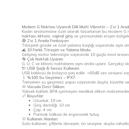
Modern G Noktası Uyarıcılı Dilli Multi Vibratör – 2’si 1 A
Kadın anatomisine özel olarak tasarlanan bu modern G nok
noktası
,
klitoris
,
vajinal giriş
ve çevresindeki erojen bölgel
🔴
2’si 1 Arada Fonksiyon:
Titreşimli gövde ve özel yalama başlığı sayesinde aynı an
🌊
10 Farklı Titreşim ve Yalama Modu:
Gelişmiş motor teknolojisi sayesinde 10 güçlü mod arasında 
🔄
Çok Noktalı Uyarım:
G, U, C ve klitoris noktalarını aynı anda uyarır. Gerçekçi 
🔌
USB Şarjlı & Sessiz Kullanım:
USB kablosu ile kolayca şarj edilir. <60dB ses seviyesi say
💧
%100 Su Geçirmez – IPX7:
Tamamen su geçirmez yapısı sayesinde duşta, küvette veya
🧼
Vücuda Dost Silikon:
Yüksek kaliteli, BPA içermeyen medikal silikon malzemeden
📏
Boyutlar:
Uzunluk: 19 cm
Giriş derinliği: 10 cm
Çap: 4 cm
Parmak halkası ile ergonomik tutuş
💡
Kullanım Alanları:
Solo kullanım, çiftlerle deneyim, ön sevişme, duşta rahat