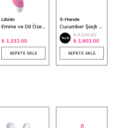
Libido
S-Hande
Libi
Emme ve Dil Özellikli Curved Rabbit Vibratör - Pembe
Cucumber Şarjlı Vibratör 25.5cm
₺ 2,330.00
%
18
₺ 1,332.00
₺ 1,902.00
₺ 3
SEPETE EKLE
SEPETE EKLE