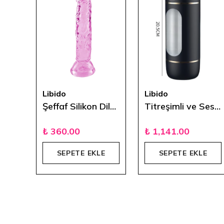
Libido
Libido
Şarjlı Uzaktan Kumandalı Çok Yönlü Vibratör
Şeffaf Silikon Dildo 14 cm - Pembe
Titreşimli ve Sesli Şarjlı Masturbatör
₺ 360.00
₺ 1,141.00
E
SEPETE EKLE
SEPETE EKLE