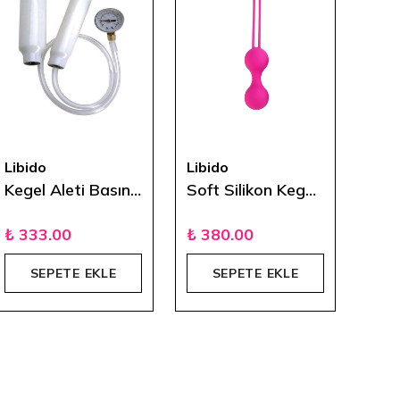
Libido
Libido
Libi
Kegel Aleti Basınç Göstergeli
Soft Silikon Kegel Egzersiz Topu
₺ 333.00
₺ 380.00
₺ 2
SEPETE EKLE
SEPETE EKLE