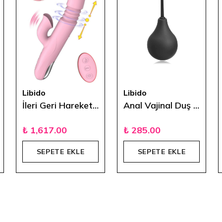
Libido
Libido
İleri Geri Hareketli Titreşimli Isıtmalı Rabbit Vibratör
Anal Vajinal Duş Temizleyici Siyah 220 ml
₺ 1,617.00
₺ 285.00
SEPETE EKLE
SEPETE EKLE