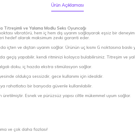
Ürün Açıklaması
rada Titreşimli ve Yalama Modlu Seks Oyuncağı
tası vibratörü, hem iç hem dış uyarım sağlayarak eşsiz bir deneyim s
eri hedef alarak maksimum zevki garanti eder.
da içten ve dıştan uyarım sağlar. Ürünün uç kısmı G noktasına baskı ya
geçiş yapabilir, kendi ritminizi kolayca bulabilirsiniz. Titreşim ve ya
dalgalı doku, iç hazda ekstra stimülasyon sağlar.
esinde oldukça sessizdir, gece kullanımı için idealdir.
 rahatlatıcı bir banyoda güvenle kullanılabilir.
 üretilmiştir. Esnek ve pürüzsüz yapısı ciltle mükemmel uyum sağlar.
lama ve çok daha fazlası!