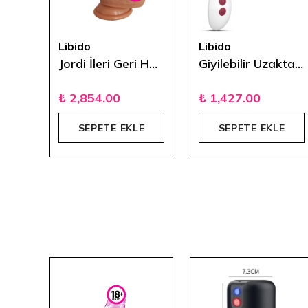
Libido
Libido
Modlu Yumurta Vibratör
Jordi İleri Geri Hareketli Uzaktan Kumandalı Titreşimli Vibratör 20 cm
Giyilebilir Uzaktan Kumandalı G-Spot Vibratör
₺ 2,854.00
₺ 1,427.00
E
SEPETE EKLE
SEPETE EKLE