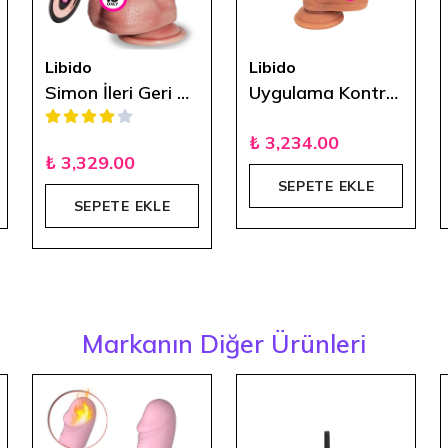
Libido
Libido
Simon İleri Geri Hareketli Isıtmalı Uzaktan Kumandalı Titreşimli Vibratör 22 cm
Uygulama Kontrollü İleri Geri Hareketli Gerçek Ten Dokulu Dildo
₺ 3,234.00
₺ 3,329.00
SEPETE EKLE
SEPETE EKLE
Markanın Diğer Ürünleri