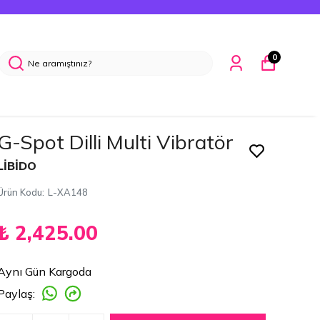
M
0
G-Spot Dilli Multi Vibratör
LİBİDO
Ürün Kodu
:
L-XA148
₺ 2,425.00
Aynı Gün Kargoda
Paylaş
: