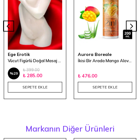
Ege Erotik
Aurora Boreale
Vücut Figürlü Doğal Masaj Mumu
İkisi Bir Arada Mango Alovera Aromalı Masaj Yağı & Kayganlaştırıcı Jel 200 ml
₺ 399.00
%
29
₺ 285.00
₺ 476.00
SEPETE EKLE
SEPETE EKLE
Markanın Diğer Ürünleri