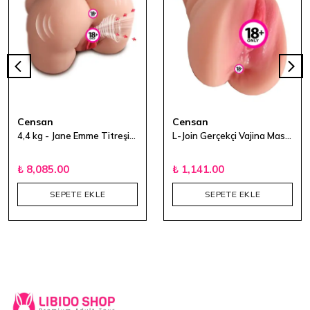
Censan
Censan
4,4 kg - Jane Emme Titreşim ve Ses Özellikli Şarjlı Kalça
L-Join Gerçekçi Vajina Mastürbatör Çift Girişli - 18 cm
₺ 8,085.00
₺ 1,141.00
SEPETE EKLE
SEPETE EKLE