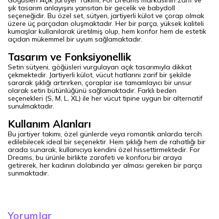
Göğüsleri Açık Jartiyer Takımı, For Dreams markasının zarif ve
şık tasarım anlayışını yansıtan bir gecelik ve babydoll
seçeneğidir. Bu özel set, sütyen, jartiyerli külot ve çorap olmak
üzere üç parçadan oluşmaktadır. Her bir parça, yüksek kaliteli
kumaşlar kullanılarak üretilmiş olup, hem konfor hem de estetik
açıdan mükemmel bir uyum sağlamaktadır.
Tasarım ve Fonksiyonellik
Setin sütyeni, göğüsleri vurgulayan açık tasarımıyla dikkat
çekmektedir. Jartiyerli külot, vücut hatlarını zarif bir şekilde
sararak şıklığı artırırken, çoraplar ise tamamlayıcı bir unsur
olarak setin bütünlüğünü sağlamaktadır. Farklı beden
seçenekleri (S, M, L, XL) ile her vücut tipine uygun bir alternatif
sunulmaktadır.
Kullanım Alanları
Bu jartiyer takımı, özel günlerde veya romantik anlarda tercih
edilebilecek ideal bir seçenektir. Hem şıklığı hem de rahatlığı bir
arada sunarak, kullanıcıya kendini özel hissettirmektedir. For
Dreams, bu ürünle birlikte zarafeti ve konforu bir araya
getirerek, her kadının dolabında yer alması gereken bir parça
sunmaktadır.
Yorumlar