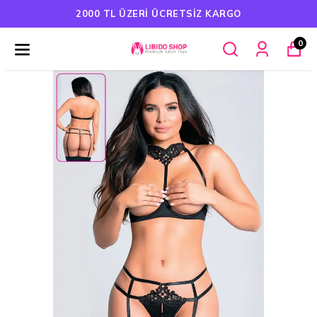
TSIZ KARGO
HAVALE ÖDEMELERIND
0