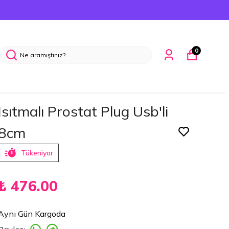
HAVALE ÖDEMELERINDE %5 İND
0
Isıtmalı Prostat Plug Usb'li
8cm
Tükeniyor
₺ 476.00
Aynı Gün Kargoda