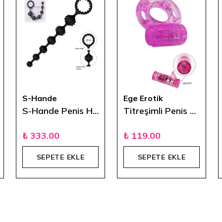
S-Hande
Ege Erotik
S-Hande Penis Halkalı Spiral Zevk Topları - Toto
Titreşimli Penis Halkası
₺ 333.00
₺ 119.00
SEPETE EKLE
SEPETE EKLE