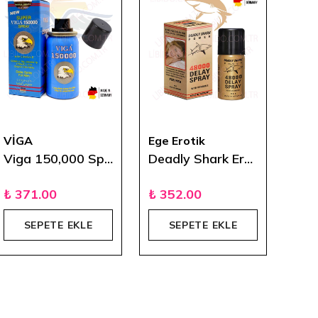
VİGA
Ege Erotik
DKT
Viga 150,000 Sprey
Deadly Shark Erkekler İçin Sprey
₺ 371.00
₺ 352.00
₺ 5
SEPETE EKLE
SEPETE EKLE