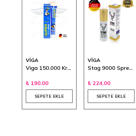
VİGA
VİGA
S-Box Ekstra İnce 12'li
Viga 150.000 Krem
Stag 9000 Sprey 20 ml
₺ 190.00
₺ 224.00
E
SEPETE EKLE
SEPETE EKLE