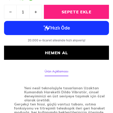
SEPETE EKLE
HEMEN AL
Ürün Açıklaması
Yeni nesil teknolojiyle tasarlanan
Uzaktan
Kumandalı Hareketli Dildo Vibratör
, cinsel
deneyiminizi en üst seviyeye taşımak için özel
olarak üretildi.
Gerçekçi ten hissi, güçlü vantuz tabanı, ısıtma
fonksiyonu ve titreşimli teleskopik ileri geri hareket
moduyla, her kullanımda beklentilerinizin ötesinde.