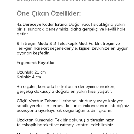
Öne Çıkan Özellikler:
42 Dereceye Kadar Isıtma:
Doğal vücut sıcaklığına yakın
bir ısı sunarak, deneyiminizi daha gerçekçi ve keyifli hale
getirir.
9 Titreşim Modu & 3 Teleskopik Mod:
Farklı titreşim ve
ileri-geri hareket seçenekleriyle, kişisel zevkinize en uygun
ayarları keşfedin.
Ergonomik Boyutlar:
Uzunluk:
21 cm
Kalınlık:
4 cm
Bu ölçüler, konforlu bir kullanım deneyimi sunarken,
gerçekçi dokusuyla doğala en yakın hissi yaşatır.
Güçlü Vantuz Tabanı:
Herhangi bir düz yüzeye kolayca
sabitleyerek eller serbest kullanım imkanı sunar. İstediğiniz
pozisyona ayarlayarak özgürlüğün tadını çıkarın.
Uzaktan Kumanda:
Tek bir dokunuşla titreşim hızını,
teleskopik hareketi ve ısıtmayı kontrol edebilirsiniz.