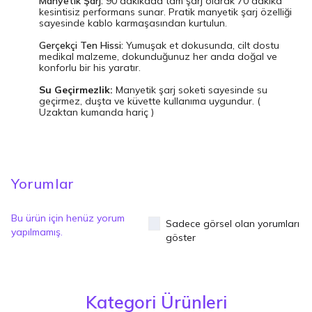
Manyetik Şarj:
90 dakikada tam şarj olarak 70 dakika
kesintisiz performans sunar. Pratik manyetik şarj özelliği
sayesinde kablo karmaşasından kurtulun.
Gerçekçi Ten Hissi:
Yumuşak et dokusunda, cilt dostu
medikal malzeme, dokunduğunuz her anda doğal ve
konforlu bir his yaratır.
Su Geçirmezlik:
Manyetik şarj soketi sayesinde su
geçirmez, duşta ve küvette kullanıma uygundur. (
Uzaktan kumanda hariç )
Yorumlar
Bu ürün için henüz yorum
Sadece görsel olan yorumları
yapılmamış.
göster
Kategori Ürünleri