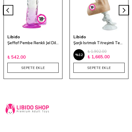
Libido
Libido
Şeffaf Pembe Renkli Jel Dildo - 15 cm
Şarjlı Isıtmalı Titreşimli Ten Dokulu Vibratör 19 cm
₺ 1,902.00
%
12
₺ 1,665.00
₺ 542.00
SEPETE EKLE
SEPETE EKLE