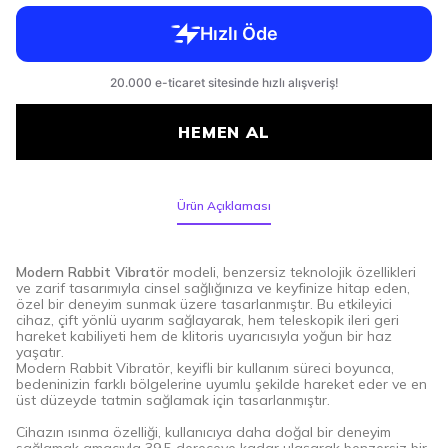
HEMEN AL
Ürün Açıklaması
Modern Rabbit Vibratör
modeli, benzersiz teknolojik özellikleri
ve zarif tasarımıyla cinsel sağlığınıza ve keyfinize hitap eden,
özel bir deneyim sunmak üzere tasarlanmıştır. Bu etkileyici
cihaz, çift yönlü uyarım sağlayarak, hem teleskopik ileri geri
hareket kabiliyeti hem de klitoris uyarıcısıyla yoğun bir haz
yaşatır.
Modern Rabbit Vibratör, keyifli bir kullanım süreci boyunca,
bedeninizin farklı bölgelerine uyumlu şekilde hareket eder ve en
üst düzeyde tatmin sağlamak için tasarlanmıştır.
Cihazın ısınma özelliği, kullanıcıya daha doğal bir deneyim