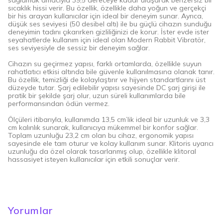
sağlamak amacıyla 39,5 dereceye kadar ulaşarak benzersiz bir
sıcaklık hissi verir. Bu özellik, özellikle daha yoğun ve gerçekçi
bir his arayan kullanıcılar için ideal bir deneyim sunar. Ayrıca,
düşük ses seviyesi (50 desibel altı) ile bu güçlü cihazın sunduğu
deneyimin tadını çıkarırken gizliliğinizi de korur. İster evde ister
seyahatlerde kullanım için ideal olan Modern Rabbit Vibratör,
ses seviyesiyle de sessiz bir deneyim sağlar.
Cihazın su geçirmez yapısı, farklı ortamlarda, özellikle suyun
rahatlatıcı etkisi altında bile güvenle kullanılmasına olanak tanır.
Bu özellik, temizliği de kolaylaştırır ve hijyen standartlarını üst
düzeyde tutar. Şarj edilebilir yapısı sayesinde DC şarj girişi ile
pratik bir şekilde şarj olur, uzun süreli kullanımlarda bile
performansından ödün vermez.
Ölçüleri itibarıyla, kullanımda 13,5 cm’lik ideal bir uzunluk ve 3,3
cm kalınlık sunarak, kullanıcıya mükemmel bir konfor sağlar.
Toplam uzunluğu 23,2 cm olan bu cihaz, ergonomik yapısı
sayesinde ele tam oturur ve kolay kullanım sunar. Klitoris uyarıcı
uzunluğu da özel olarak tasarlanmış olup, özellikle klitoral
hassasiyet isteyen kullanıcılar için etkili sonuçlar verir.
Yorumlar