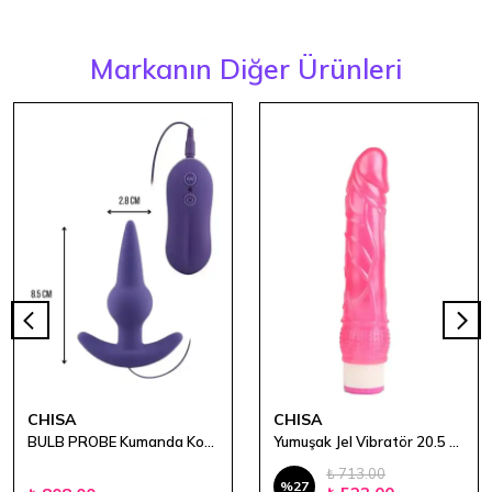
Markanın Diğer Ürünleri
CHISA
CHISA
BULB PROBE Kumanda Kontrollü Güçlü Titreşimli Anal Plug Vibratör
Yumuşak Jel Vibratör 20.5 cm
₺ 713.00
%
27