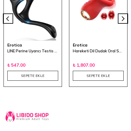
Erotica
Erotica
LINE Perine Uyarıcı Testis ve Penis Halkası
Hareketi Dil Dudak Oral Seks Stimülasyonu Kadın Mastürbatör
₺ 547.00
₺ 1,807.00
SEPETE EKLE
SEPETE EKLE