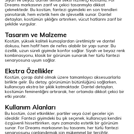
Siyah ve beyaz dantel temalı seksi hizmetçi kostümü, For
Dreams markasının zarif ve çekici tasarımıyla dikkat
çekmektedir. Bu kostüm, fantezi giyimdeki en son trendleri
yansıtarak, hem estetik hem de işlevsellik sunar. Dantel
detayları, kostümün şıklığını artırırken, vücut hatlarını zarif bir
şekilde vurgular.
Tasarım ve Malzeme
Kostüm, yüksek kaliteli kumaşlardan üretilmiştir ve dantel
dokusu, hem hafif hem de nefes alabilir bir yapı sunar. Bu
özellik, uzun süreli giyimde konfor sağlar. Siyah ve beyaz renk
kombinasyonu, klasik bir görünüm sunarak her türlü fantezi
senaryosuna uyum sağlar.
Ekstra Özellikler
Kostüm, çorap dahil olmak üzere tamamlayıcı aksesuarlarla
birlikte gelir. Bu detay, görünümün bütünlüğünü sağlarken,
kullanıcıya ekstra bir şıklık katmaktadır. Dantel detayları,
kostümün feminenliğini artırarak, her ortamda dikkat çekici bir
etki yaratır.
Kullanım Alanları
Bu kostüm, özel etkinlikler, partiler veya özel geceler için
idealdir. Fantezi giyimdeki bu şık seçenek, kullanıcıya kendini
özgüvenli hissettirirken, aynı zamanda estetik bir görünüm
sunar. For Dreams markasının bu tasarımı, her türlü fantezi
senaryosunu canlandırmak için mükemmel bir tercihtir.