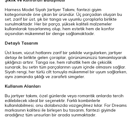
Şıklık ve Konforun Buluşması
Harness Model Siyah Jartiyer Takımı, fantezi giyim
kategorisinde öne çıkan bir üründür. Üç parçadan oluşan bu
set, zarif bir üst, şık bir tanga ve uyumlu çoraplarla birlikte
sunulmaktadır. Her bir parça, yüksek kaliteli malzemeler
kullanılarak tasarlanmış olup, hem estetik hem de konfor
açısından mükemmel bir denge sağlamaktadır.
Detaylı Tasarım
Üst kısım, vücut hatlarını zarif bir şekilde vurgularken, jartiyer
detayı ile birlikte gelen çoraplar, görünümünüzü tamamlayarak
şıklığınızı artırır. Tanga ise, hem rahatlık hem de çekicilik
sunarak, bu setin tüm parçalarının uyum içinde olmasını sağlar.
Siyah rengi, her türlü cilt tonuyla mükemmel bir uyum sağlarken,
aynı zamanda şıklığı ve zarafeti simgeler.
Kullanım Alanları
Bu jartiyer takımı, özel günlerde veya romantik anlarda tercih
edilebilecek ideal bir seçenektir. Farklı kombinlerle
kullanılabilmesi, onu dolabınızda vazgeçilmez kılar. For Dreams
markasının kalitesi ile birleşen bu tasarım, fantezi giyimde
aradığınız tüm unsurları bir arada sunmaktadır.