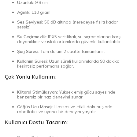
Uzunluk:
9,8 cm
Ağırlık:
110 gram
Ses Seviyesi:
50 dB altında (neredeyse fısıltı kadar
sessiz)
Su Geçirmezlik:
IPX5 sertifikalı, su sıçramalarına karşı
dayanıklıdır ve ıslak ortamlarda güvenle kullanılabilir.
Şarj Süresi:
Tam dolum 2 saatte tamamlanır.
Kullanım Süresi:
Uzun süreli kullanımlarda 90 dakika
kesintisiz performans sağlar.
Çok Yönlü Kullanım:
Klitoral Stimülasyon:
Yüksek emiş gücü sayesinde
benzersiz bir haz deneyimi sunar.
Göğüs Ucu Masajı:
Hassas ve etkili dokunuşlarla
rahatlatıcı ve uyarıcı bir deneyim yaşatır.
Kullanıcı Dostu Tasarım: