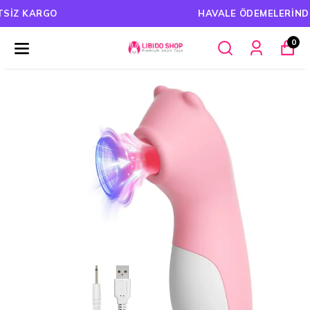
HAVALE ÖDEMELERINDE %5 İNDIRIM
0