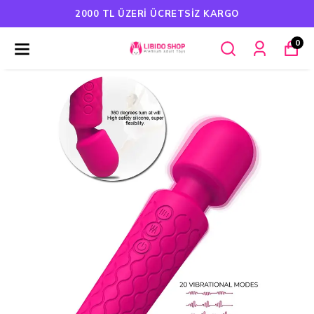
TSIZ KARGO
HAVALE ÖDEMELERIND
0