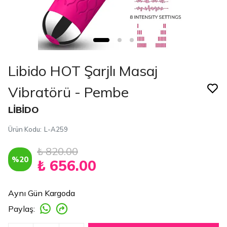
Libido HOT Şarjlı Masaj
Vibratörü - Pembe
LİBİDO
Ürün Kodu
:
L-A259
₺ 820.00
%
20
₺ 656.00
Aynı Gün Kargoda
Paylaş
: