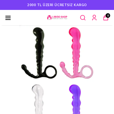
 KARGO
HAVALE ÖDEMELERINDE %5 
0