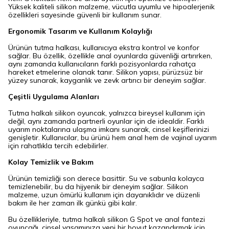
Yüksek kaliteli silikon malzeme, vücutla uyumlu ve hipoalerjenik
özellikleri sayesinde güvenli bir kullanım sunar.
Ergonomik Tasarım ve Kullanım Kolaylığı
Ürünün tutma halkası, kullanıcıya ekstra kontrol ve konfor
sağlar. Bu özellik, özellikle anal oyunlarda güvenliği artırırken,
aynı zamanda kullanıcıların farklı pozisyonlarda rahatça
hareket etmelerine olanak tanır. Silikon yapısı, pürüzsüz bir
yüzey sunarak, kayganlık ve zevk artırıcı bir deneyim sağlar.
Çeşitli Uygulama Alanları
Tutma halkalı silikon oyuncak, yalnızca bireysel kullanım için
değil, aynı zamanda partnerli oyunlar için de idealdir. Farklı
uyarım noktalarına ulaşma imkanı sunarak, cinsel keşiflerinizi
genişletir. Kullanıcılar, bu ürünü hem anal hem de vajinal uyarım
için rahatlıkla tercih edebilirler.
Kolay Temizlik ve Bakım
Ürünün temizliği son derece basittir. Su ve sabunla kolayca
temizlenebilir, bu da hijyenik bir deneyim sağlar. Silikon
malzeme, uzun ömürlü kullanım için dayanıklıdır ve düzenli
bakım ile her zaman ilk günkü gibi kalır.
Bu özellikleriyle, tutma halkalı silikon G Spot ve anal fantezi
oyuncağı, cinsel yaşamınıza yeni bir boyut kazandırmak için