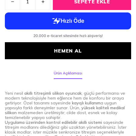
SEPETE EKLE
HEMEN AL
Ürün Açıklaması
Yeni nesil
akıllı titreşimli silikon oyuncak
, güçlü performansı ve
modern teknolojisiyle hem eğlence hem de konforu bir araya
getiriyor. Özel tasarımı sayesinde
kayışlı kullanım
a uygun
yapısıyla farklı deneyimler sunar. Ürün,
yüksek kaliteli medikal
silikon
malzemeden üretilmiştir; cilde dost, esnek ve kolay
temizlenebilir yapıya sahiptir.
Uygulama üzerinden kontrol edilebilir akıllı sistemi
sayesinde
titreşim modlarını dilediğiniz gibi uzaktan yönetebilirsiniz. İster
klasik modlar, ister müzikle senkronize titreşim seçenekleriyle