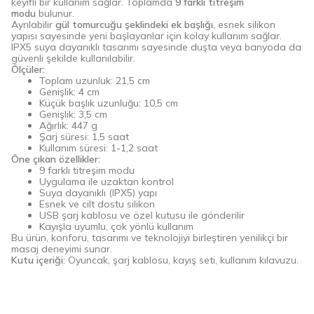
keyifli bir kullanım sağlar. Toplamda
9 farklı titreşim
modu
bulunur.
Ayrılabilir
gül tomurcuğu şeklindeki ek başlığı
, esnek silikon
yapısı sayesinde yeni başlayanlar için kolay kullanım sağlar.
IPX5 suya dayanıklı tasarımı sayesinde duşta veya banyoda da
güvenli şekilde kullanılabilir.
Ölçüler:
Toplam uzunluk: 21,5 cm
Genişlik: 4 cm
Küçük başlık uzunluğu: 10,5 cm
Genişlik: 3,5 cm
Ağırlık: 447 g
Şarj süresi: 1,5 saat
Kullanım süresi: 1-1,2 saat
Öne çıkan özellikler:
9 farklı titreşim modu
Uygulama ile uzaktan kontrol
Suya dayanıklı (IPX5) yapı
Esnek ve cilt dostu silikon
USB şarj kablosu ve özel kutusu ile gönderilir
Kayışla uyumlu, çok yönlü kullanım
Bu ürün, konforu, tasarımı ve teknolojiyi birleştiren yenilikçi bir
masaj deneyimi sunar.
Kutu içeriği:
Oyuncak, şarj kablosu, kayış seti, kullanım kılavuzu.