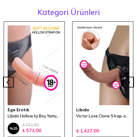
Kategori Ürünleri
Ege Erotik
Libido
Libido Hollow İçi Boş Yumuşak Strapon
Victor Love Clone Strap-on 21,5 cm
₺ 761.00
%
25
₺ 571.00
₺ 1,427.00