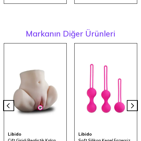
Markanın Diğer Ürünleri
Libido
Libido
Çift Girişli Realistik Kalça Masturbatör 1600 gr
Soft Silikon Kegel Egzersiz Seti