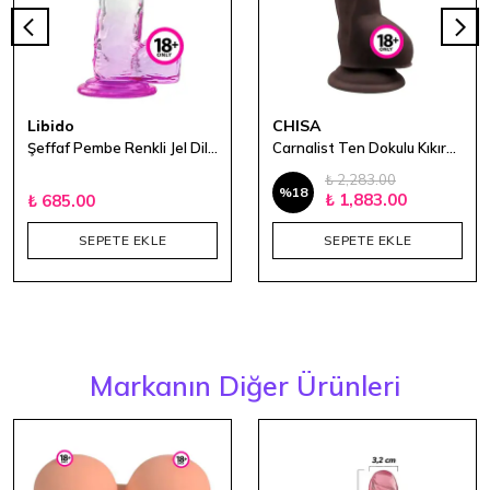
Libido
CHISA
Şeffaf Pembe Renkli Jel Dildo - 17,5 cm
Carnalist Ten Dokulu Kıkırdaklı Dildo - 22cm
₺ 2,283.00
%
18
₺ 1,883.00
₺ 685.00
SEPETE EKLE
SEPETE EKLE
Markanın Diğer Ürünleri