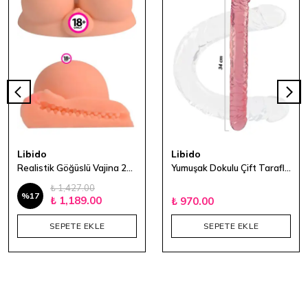
Libido
Libido
Realistik Göğüslü Vajina 22x14 cm
Yumuşak Dokulu Çift Taraflı Double Dildo 34 CM - Pembe
₺ 1,427.00
%
17
₺ 1,189.00
₺ 970.00
SEPETE EKLE
SEPETE EKLE