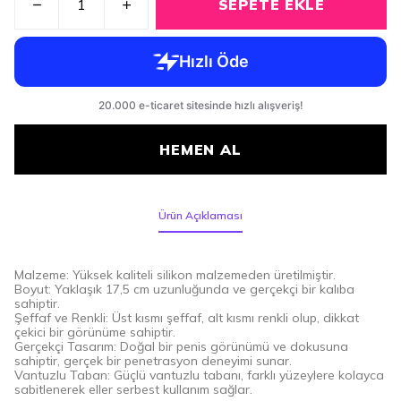
SEPETE EKLE
HEMEN AL
Ürün Açıklaması
Malzeme: Yüksek kaliteli silikon malzemeden üretilmiştir.
Boyut: Yaklaşık 17,5 cm uzunluğunda ve gerçekçi bir kalıba
sahiptir.
Şeffaf ve Renkli: Üst kısmı şeffaf, alt kısmı renkli olup, dikkat
çekici bir görünüme sahiptir.
Gerçekçi Tasarım: Doğal bir penis görünümü ve dokusuna
sahiptir, gerçek bir penetrasyon deneyimi sunar.
Vantuzlu Taban: Güçlü vantuzlu tabanı, farklı yüzeylere kolayca
sabitlenerek eller serbest kullanım sağlar.