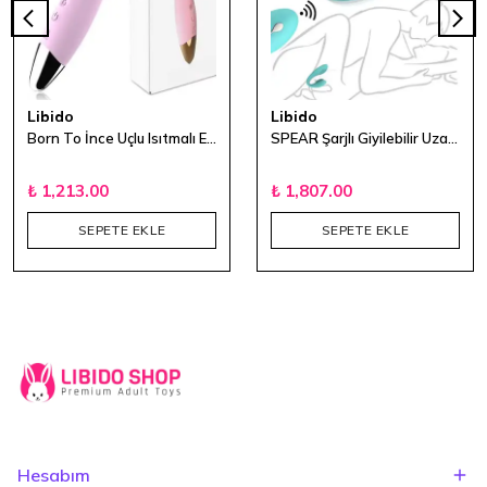
Libido
Libido
Born To İnce Uçlu Isıtmalı Esnek Şarjlı Rabbit Vibratör
SPEAR Şarjlı Giyilebilir Uzaktan Kumandalı Vibratör
₺ 1,213.00
₺ 1,807.00
SEPETE EKLE
SEPETE EKLE
Hesabım