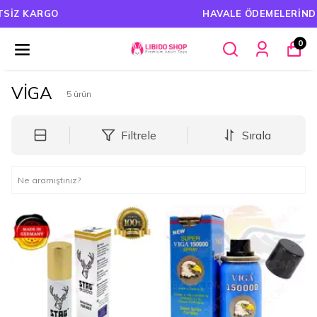
HAVALE ÖDEMELERINDE %5 İNDIRIM
0
VİGA
5
ürün
Filtrele
Sırala