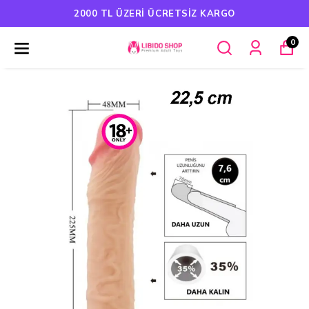
HAVALE ÖDEMELERINDE %5 İNDIRIM
0