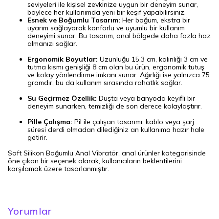
seviyeleri ile kişisel zevkinize uygun bir deneyim sunar,
böylece her kullanımda yeni bir keşif yapabilirsiniz.
Esnek ve Boğumlu Tasarım:
Her boğum, ekstra bir
uyarım sağlayarak konforlu ve uyumlu bir kullanım
deneyimi sunar. Bu tasarım, anal bölgede daha fazla haz
almanızı sağlar.
Ergonomik Boyutlar:
Uzunluğu 15,3 cm, kalınlığı 3 cm ve
tutma kısmı genişliği 8 cm olan bu ürün, ergonomik tutuş
ve kolay yönlendirme imkanı sunar. Ağırlığı ise yalnızca 75
gramdır, bu da kullanım sırasında rahatlık sağlar.
Su Geçirmez Özellik:
Duşta veya banyoda keyifli bir
deneyim sunarken, temizliği de son derece kolaylaştırır.
Pille Çalışma:
Pil ile çalışan tasarımı, kablo veya şarj
süresi derdi olmadan dilediğiniz an kullanıma hazır hale
getirir.
Soft Silikon Boğumlu Anal Vibratör, anal ürünler kategorisinde
öne çıkan bir seçenek olarak, kullanıcıların beklentilerini
karşılamak üzere tasarlanmıştır.
Yorumlar