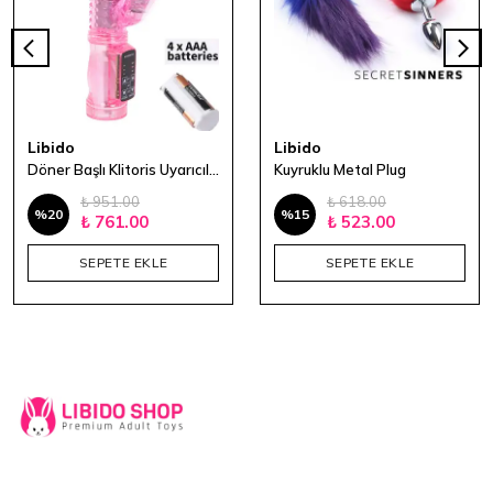
Libido
Libido
Döner Başlı Klitoris Uyarıcılı Rabbit Vibratör
Kuyruklu Metal Plug
₺ 951.00
₺ 618.00
%
20
%
15
₺ 761.00
₺ 523.00
SEPETE EKLE
SEPETE EKLE