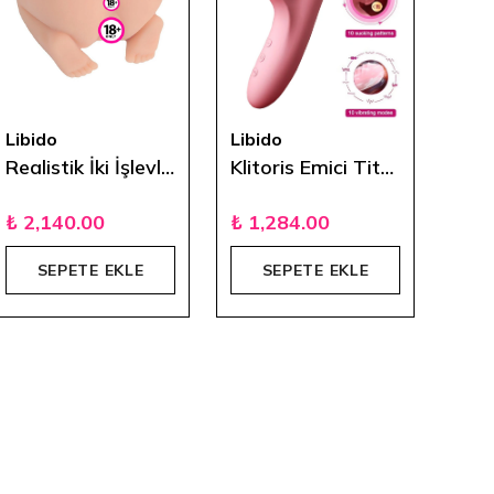
Libido
Libido
Libi
Realistik İki İşlevli Ayaklı Kalça
Klitoris Emici Titreşimli Şarjlı Rabbit Vibratör
₺ 2,140.00
₺ 1,284.00
₺ 1
SEPETE EKLE
SEPETE EKLE