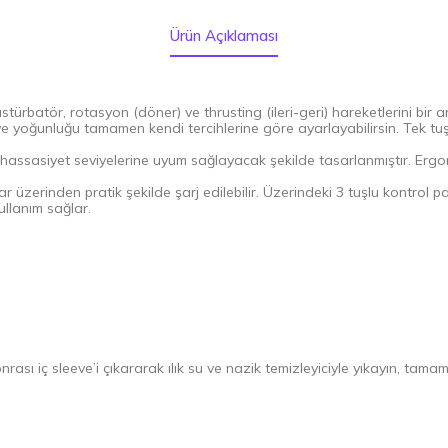
Ürün Açıklaması
türbatör, rotasyon (döner) ve thrusting (ileri-geri) hareketlerini bir 
yoğunluğu tamamen kendi tercihlerine göre ayarlayabilirsin. Tek tu
lı hassasiyet seviyelerine uyum sağlayacak şekilde tasarlanmıştır. Erg
r üzerinden pratik şekilde şarj edilebilir. Üzerindeki 3 tuşlu kontrol
ullanım sağlar.
sonrası iç sleeve’i çıkararak ılık su ve nazik temizleyiciyle yıkayın, ta