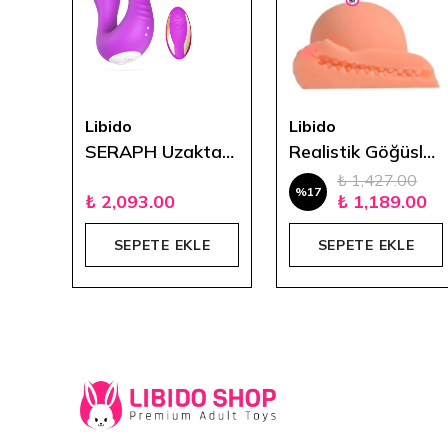
Libido
Libido
Yumuşak Silikon Anal Plug 11 cm
SERAPH Uzaktan Kumandalı Çift Taraflı Lezbiyen Vibratör - Mor
Realistik Göğüslü Vajina 22x14 cm
₺ 1,427.00
%
17
₺ 2,093.00
₺ 1,189.00
E
SEPETE EKLE
SEPETE EKLE