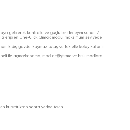
araya getirerek kontrollü ve güçlü bir deneyim sunar. 7
şla erişilen One-Click Climax modu, maksimum seviyede
onomik dış gövde, kaymaz tutuş ve tek elle kolay kullanım
 paneli ile açma/kapama, mod değiştirme ve hızlı modlara
mamen kuruttuktan sonra yerine takın.