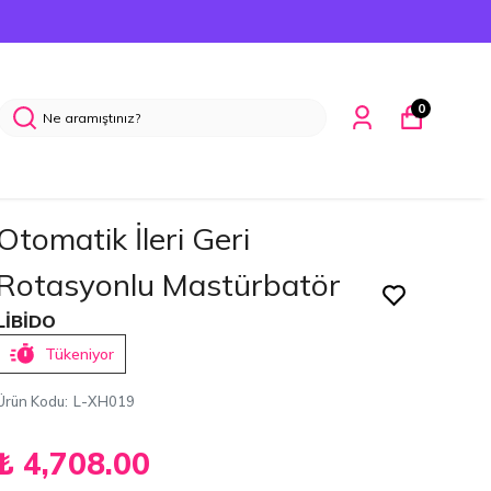
0
Otomatik İleri Geri
Rotasyonlu Mastürbatör
LİBİDO
Tükeniyor
Ürün Kodu
:
L-XH019
₺ 4,708.00