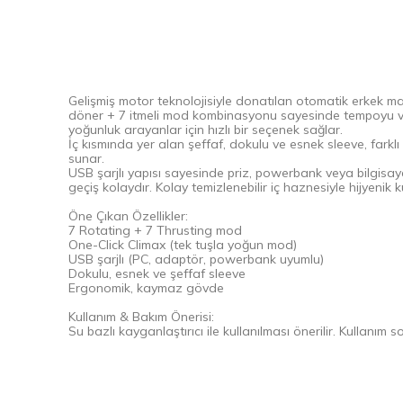
Gelişmiş motor teknolojisiyle donatılan otomatik erkek mas
döner + 7 itmeli mod kombinasyonu sayesinde tempoyu ve 
yoğunluk arayanlar için hızlı bir seçenek sağlar.
İç kısmında yer alan şeffaf, dokulu ve esnek sleeve, fark
sunar.
USB şarjlı yapısı sayesinde priz, powerbank veya bilgisaya
geçiş kolaydır. Kolay temizlenebilir iç haznesiyle hijyenik k
Öne Çıkan Özellikler:
7 Rotating + 7 Thrusting mod
One-Click Climax (tek tuşla yoğun mod)
USB şarjlı (PC, adaptör, powerbank uyumlu)
Dokulu, esnek ve şeffaf sleeve
Ergonomik, kaymaz gövde
Kullanım & Bakım Önerisi:
Su bazlı kayganlaştırıcı ile kullanılması önerilir. Kullanım 