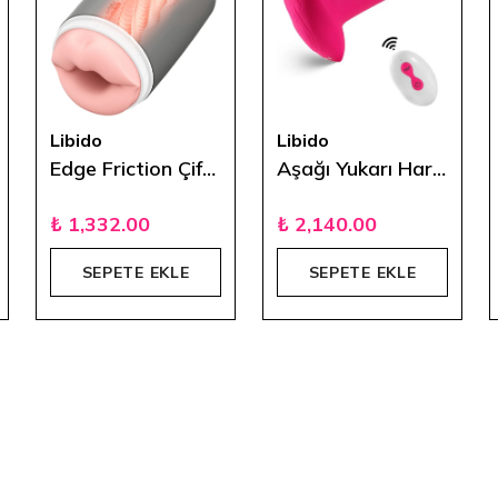
Libido
Libido
Edge Friction Çift Taraflı Mastürbasyon Cup
Aşağı Yukarı Hareketli Uzaktan Kumandalı Klitoris Uyarıcı Giyilebilir Vibratör
₺ 1,332.00
₺ 2,140.00
SEPETE EKLE
SEPETE EKLE