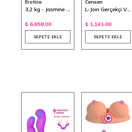
Erotica
Censan
FoxShow Tam Otomatik Hareketli Mastürbatör
3,2 kg - Jasmine Emme Titreşim ve Ses Özellikli Şarjlı Kalça
L-Join Gerçekçi Vajina Mastürbatör Çift Girişli - 18 cm
₺ 6,658.00
₺ 1,141.00
E
SEPETE EKLE
SEPETE EKLE