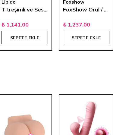
Libido
Foxshow
Cen
Titreşimli ve Sesli Şarjlı Masturbatör
FoxShow Oral / Vajinal Çift Girişli Masturbatör
₺ 1,141.00
₺ 1,237.00
₺ 8
SEPETE EKLE
SEPETE EKLE