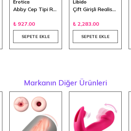
Erotica
Libido
Abby Cep Tipi Realistik Minyatür Vajina - Melez
Çift Girişli Realistik Kalça Masturbatör 1600 gr
₺ 927.00
₺ 2,283.00
SEPETE EKLE
SEPETE EKLE
Markanın Diğer Ürünleri