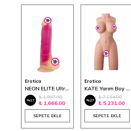
Erotica
Erotica
TENSY Klitoris Uyarıcı Testis ve Penis Halkası
NEON ELITE Ultra Realistik Dildo 21 cm Pembe
KATE Yarım Boy Gerçekçi Manken (50 cm - 6 kg)
₺ 1,997.00
₺ 7,134.00
%
17
%
27
₺ 1,666.00
₺ 5,231.00
E
SEPETE EKLE
SEPETE EKLE