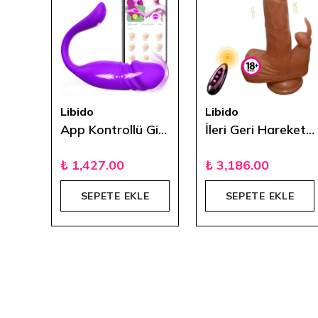
Libido
Libido
Teleskopik İleri Geri Hareketli Titreşimli Vibratör
App Kontrollü Giyilebilir İleri Geri Hareketli Vibratör
İleri Geri Hareketli Uzaktan Kumandalı Isıtmalı Titreşimli Vibratör 23 cm
₺ 1,427.00
₺ 3,186.00
E
SEPETE EKLE
SEPETE EKLE