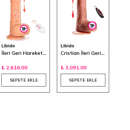
Libido
Libido
Libi
İleri Geri Hareketli Rotasyonlu Uzaktan Kumandalı Dildo
Cristian İleri Geri Hareketli Uzaktan Kumandalı Isıtmalı ve Titreşimli Vibratör 23 cm
₺ 2,616.00
₺ 3,091.00
₺ 3
SEPETE EKLE
SEPETE EKLE