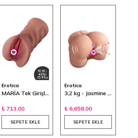
Erotica
Erotica
Erot
MARİA Tek Girişli Melez Masturbator
3,2 kg - Jasmine Emme Titreşim ve Ses Özellikli Şarjlı Kalça
%
17
₺ 713.00
₺ 6,658.00
SEPETE EKLE
SEPETE EKLE