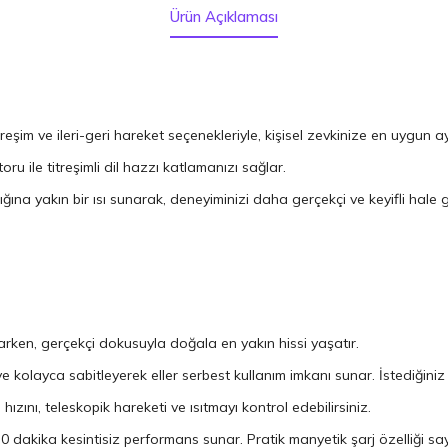
Ürün Açıklaması
treşim ve ileri-geri hareket seçenekleriyle, kişisel zevkinize en uygun a
toru ile titreşimli dil hazzı katlamanızı sağlar.
ğına yakın bir ısı sunarak, deneyiminizi daha gerçekçi ve keyifli hale ge
narken, gerçekçi dokusuyla doğala en yakın hissi yaşatır.
 kolayca sabitleyerek eller serbest kullanım imkanı sunar. İstediğini
hızını, teleskopik hareketi ve ısıtmayı kontrol edebilirsiniz.
 dakika kesintisiz performans sunar. Pratik manyetik şarj özelliği s