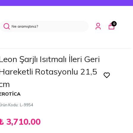
0
Leon Şarjlı Isıtmalı İleri Geri
Hareketli Rotasyonlu 21,5
cm
EROTİCA
Ürün Kodu
:
L-9954
₺ 3,710.00