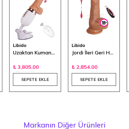
Libido
Libido
Uzaktan Kumandalı İleri Geri Hareketli Titreşimli Sex Makinesi
Jordi İleri Geri Hareketli Uzaktan Kumandalı Titreşimli Vibratör 20 cm
₺ 3,805.00
₺ 2,854.00
SEPETE EKLE
SEPETE EKLE
Markanın Diğer Ürünleri