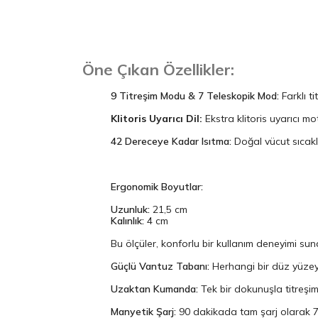
Öne Çıkan Özellikler:
9 Titreşim Modu & 7 Teleskopik Mod:
Farklı ti
Klitoris Uyarıcı Dil:
Ekstra klitoris uyarıcı mo
42 Dereceye Kadar Isıtma:
Doğal vücut sıcaklı
Ergonomik Boyutlar:
Uzunluk:
21,5 cm
Kalınlık:
4 cm
Bu ölçüler, konforlu bir kullanım deneyimi su
Güçlü Vantuz Tabanı:
Herhangi bir düz yüzeye
Uzaktan Kumanda:
Tek bir dokunuşla titreşim 
Manyetik Şarj:
90 dakikada tam şarj olarak 70