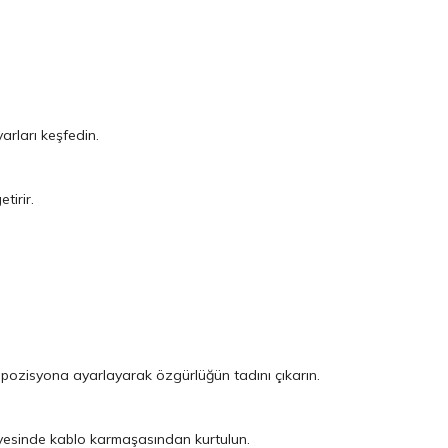
yarları keşfedin.
tirir.
z pozisyona ayarlayarak özgürlüğün tadını çıkarın.
ayesinde kablo karmaşasından kurtulun.